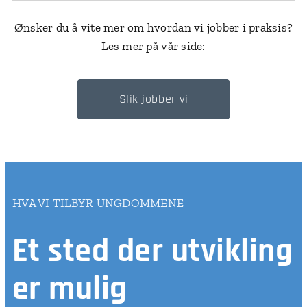
Ønsker du å vite mer om hvordan vi jobber i praksis?
Les mer på vår side:
Slik jobber vi
HVA VI TILBYR UNGDOMMENE
Et sted der
utvikling
er mulig